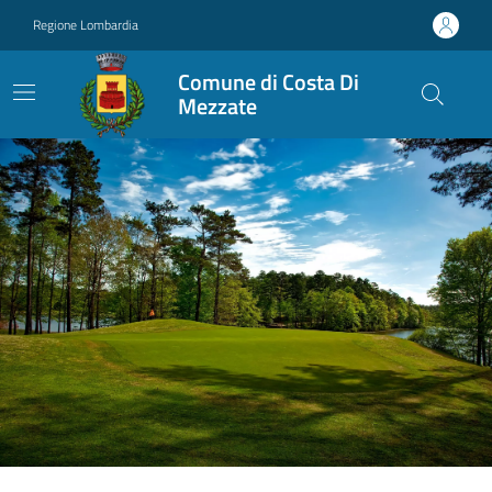
Vai ai contenuti
Vai al footer
Regione Lombardia
Comune di Costa Di
Mezzate