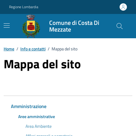
Vai ai contenuti
Vai al footer
Regione Lombardia
Comune di Costa Di
Mezzate
Home
/
Info e contatti
/
Mappa del sito
Mappa del sito
Amministrazione
Aree amministrative
Area Ambiente