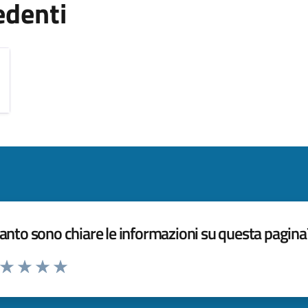
edenti
nto sono chiare le informazioni su questa pagina
a da 1 a 5 stelle la pagina
ta 1 stelle su 5
Valuta 2 stelle su 5
Valuta 3 stelle su 5
Valuta 4 stelle su 5
Valuta 5 stelle su 5