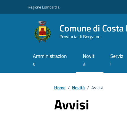
Vai ai contenuti
Vai al footer
Regione Lombardia
Comune di Costa 
Provincia di Bergamo
Amministrazion
Novit
Serviz
e
à
i
Home
/
Novità
/
Avvisi
Avvisi