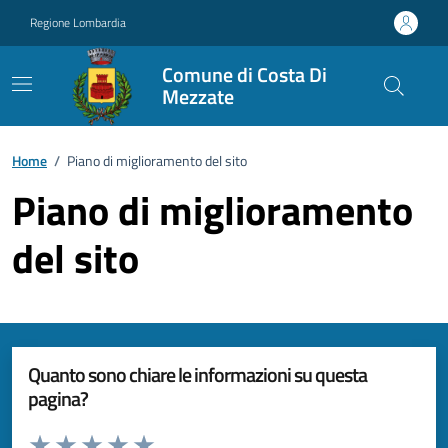
Vai ai contenuti
Vai al footer
Regione Lombardia
Comune di Costa Di
Mezzate
Home
/
Piano di miglioramento del sito
Piano di miglioramento
del sito
Quanto sono chiare le informazioni su questa
pagina?
Valuta da 1 a 5 stelle la pagina