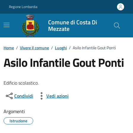
Vai ai contenuti
Vai al footer
Regione Lombardia
Comune di Costa Di
Mezzate
Home
/
Vivere il comune
/
Luoghi
/
Asilo Infantile Gout Ponti
Asilo Infantile Gout Ponti
Edificio scolastico.
Condividi
Vedi azioni
Argomenti
Istruzione