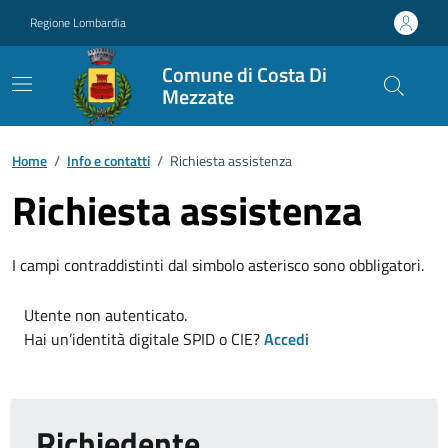
Vai ai contenuti
Vai al footer
Regione Lombardia
Comune di Costa Di
Mezzate
Home
/
Info e contatti
/
Richiesta assistenza
Richiesta assistenza
I campi contraddistinti dal simbolo asterisco sono obbligatori.
Utente non autenticato.
Hai un’identità digitale SPID o CIE?
Accedi
Richiedente