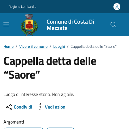
Vai ai contenuti
Vai al footer
Regione Lombardia
Comune di Costa Di
Mezzate
Home
/
Vivere il comune
/
Luoghi
/
Cappella detta delle “Saore”
Cappella detta delle
“Saore”
Luogo di interesse storio. Non agibile.
Condividi
Vedi azioni
Argomenti