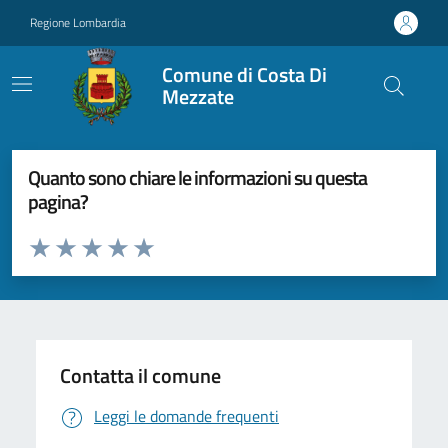
Vai ai contenuti
Vai al footer
Regione Lombardia
Comune di Costa Di
Mezzate
Quanto sono chiare le informazioni su questa
pagina?
Valuta da 1 a 5 stelle la pagina
Valuta 1 stelle su 5
Valuta 2 stelle su 5
Valuta 3 stelle su 5
Valuta 4 stelle su 5
Valuta 5 stelle su 5
Contatta il comune
Leggi le domande frequenti