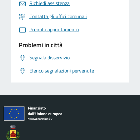
Richiedi assistenza
Contatta gli uffici comunali
Prenota appuntamento
Problemi in città
Segnala disservizio
Elenco segnalazioni pervenute