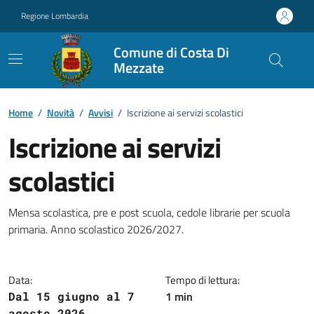
Vai ai contenuti
Vai al footer
Regione Lombardia
Comune di Costa Di
Mezzate
Home
/
Novità
/
Avvisi
/
Iscrizione ai servizi scolastici
Iscrizione ai servizi
scolastici
Dettagli della notizia
Mensa scolastica, pre e post scuola, cedole librarie per scuola
primaria. Anno scolastico 2026/2027.
Data:
Tempo di lettura:
1 min
Dal 15 giugno al 7
agosto 2026