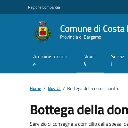
Vai ai contenuti
Vai al footer
Regione Lombardia
Comune di Costa 
Provincia di Bergamo
Amministrazion
Novit
Serviz
e
à
i
Home
/
Novità
/
Bottega della domiciliarità
Bottega della domi
Dettagli della notizi
Servizio di consegne a domicilio della spesa, d