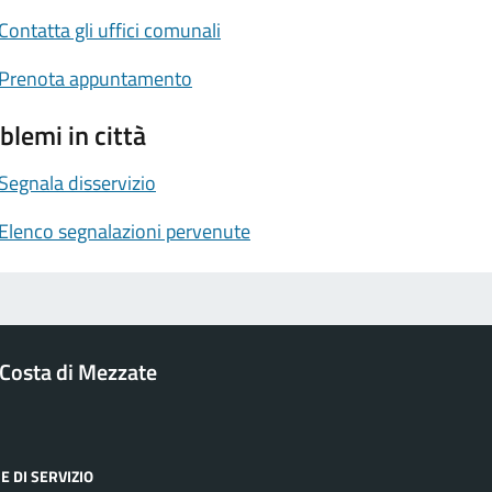
Contatta gli uffici comunali
Prenota appuntamento
blemi in città
Segnala disservizio
Elenco segnalazioni pervenute
Costa di Mezzate
E DI SERVIZIO