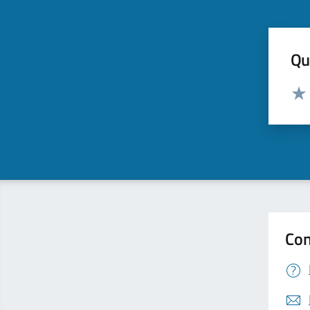
Qua
Valut
Valu
Con