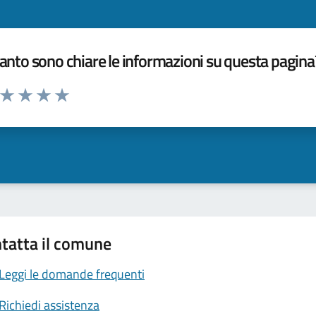
nto sono chiare le informazioni su questa pagina
a da 1 a 5 stelle la pagina
ta 1 stelle su 5
Valuta 2 stelle su 5
Valuta 3 stelle su 5
Valuta 4 stelle su 5
Valuta 5 stelle su 5
tatta il comune
Leggi le domande frequenti
Richiedi assistenza