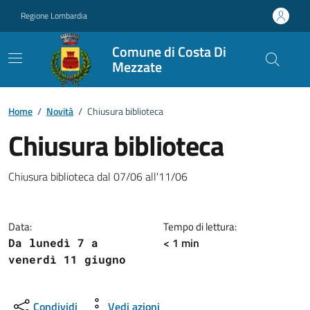
Vai ai contenuti
Vai al footer
Regione Lombardia
Comune di Costa Di
Mezzate
Home
/
Novità
/
Chiusura biblioteca
Chiusura biblioteca
Dettagli della notizia
Chiusura biblioteca dal 07/06 all'11/06
Data:
Tempo di lettura:
< 1 min
Da lunedì 7 a
venerdì 11 giugno
Condividi
Vedi azioni