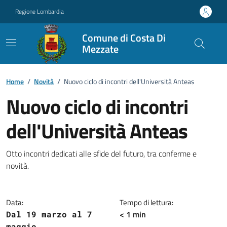
Vai ai contenuti
Vai al footer
Regione Lombardia
Comune di Costa Di
Mezzate
Home
/
Novità
/
Nuovo ciclo di incontri dell'Università Anteas
Nuovo ciclo di incontri
dell'Università Anteas
Dettagli della notizia
Otto incontri dedicati alle sfide del futuro, tra conferme e
novità.
Data:
Tempo di lettura:
< 1 min
Dal 19 marzo al 7
maggio.