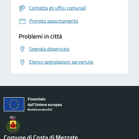
Contatta gli uffici comunali
Prenota appuntamento
Problemi in città
Segnala disservizio
Elenco segnalazioni pervenute
Comune di Costa di Mezzate