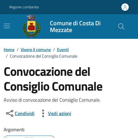
Vai ai contenuti
Vai al footer
Regione Lombardia
Comune di Costa Di
Mezzate
Home
/
Vivere il comune
/
Eventi
/
Convocazione del Consiglio Comunale
Convocazione del
Consiglio Comunale
Dettagli della notizia
Avviso di convocazione del Consiglio Comunale.
Condividi
Vedi azioni
Argomenti