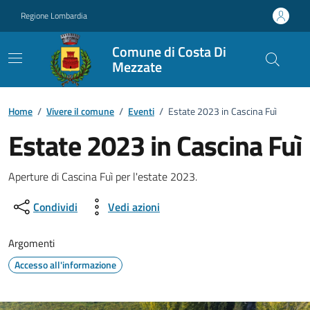
Vai ai contenuti
Vai al footer
Regione Lombardia
Comune di Costa Di
Mezzate
Home
/
Vivere il comune
/
Eventi
/
Estate 2023 in Cascina Fuì
Estate 2023 in Cascina Fuì
Dettagli della notizia
Aperture di Cascina Fuì per l'estate 2023.
Condividi
Vedi azioni
Argomenti
Accesso all'informazione