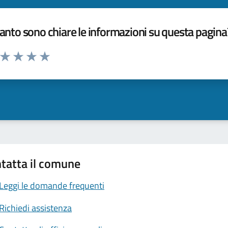
nto sono chiare le informazioni su questa pagina
a da 1 a 5 stelle la pagina
ta 1 stelle su 5
Valuta 2 stelle su 5
Valuta 3 stelle su 5
Valuta 4 stelle su 5
Valuta 5 stelle su 5
tatta il comune
Leggi le domande frequenti
Richiedi assistenza