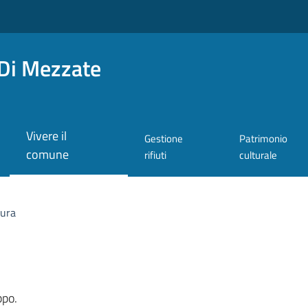
Di Mezzate
Vivere il
Gestione
Patrimonio
comune
rifiuti
culturale
tura
a
ppo.