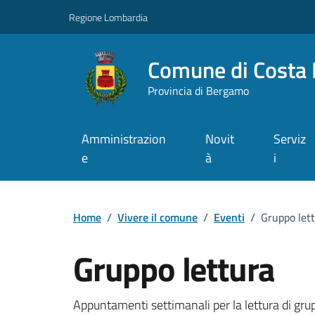
Vai ai contenuti
Vai al footer
Regione Lombardia
Comune di Costa 
Provincia di Bergamo
Amministrazion
Novit
Serviz
e
à
i
Home
/
Vivere il comune
/
Eventi
/
Gruppo let
Gruppo lettura
Dettagli della notizi
Appuntamenti settimanali per la lettura di gru