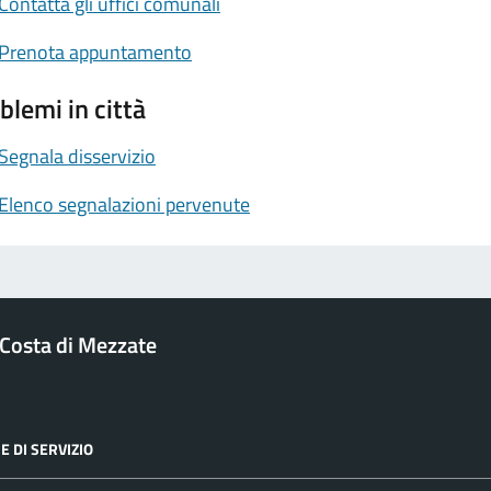
Contatta gli uffici comunali
Prenota appuntamento
blemi in città
Segnala disservizio
Elenco segnalazioni pervenute
Costa di Mezzate
E DI SERVIZIO