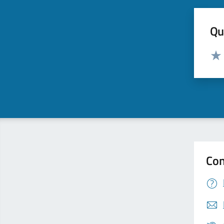
Qua
Valut
Valu
Con