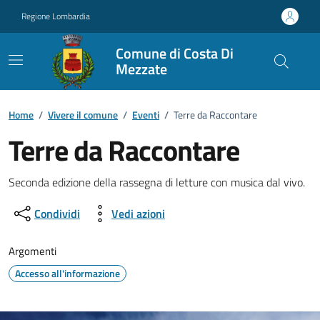
Vai ai contenuti
Vai al footer
Regione Lombardia
Comune di Costa Di
Mezzate
Home
/
Vivere il comune
/
Eventi
/
Terre da Raccontare
Terre da Raccontare
Dettagli della notizia
Seconda edizione della rassegna di letture con musica dal vivo.
Condividi
Vedi azioni
Argomenti
Accesso all'informazione