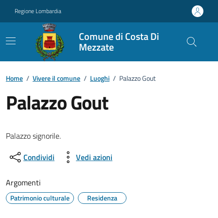
Vai ai contenuti
Vai al footer
Regione Lombardia
Comune di Costa Di
Mezzate
Home
/
Vivere il comune
/
Luoghi
/
Palazzo Gout
Palazzo Gout
Palazzo signorile.
Condividi
Vedi azioni
Argomenti
Patrimonio culturale
Residenza