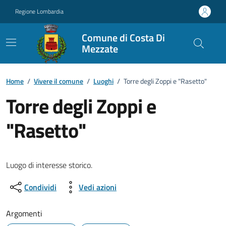
Vai ai contenuti
Vai al footer
Regione Lombardia
Comune di Costa Di
Mezzate
Home
/
Vivere il comune
/
Luoghi
/
Torre degli Zoppi e "Rasetto"
Torre degli Zoppi e
"Rasetto"
Luogo di interesse storico.
Condividi
Vedi azioni
Argomenti