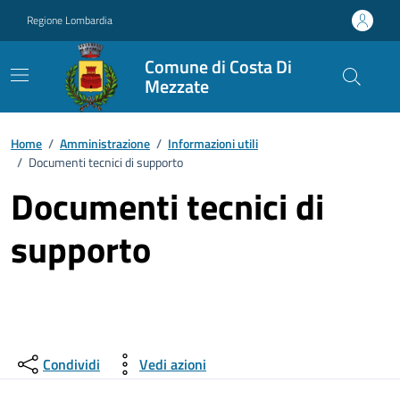
Vai ai contenuti
Vai al footer
Regione Lombardia
Comune di Costa Di
Mezzate
Home
/
Amministrazione
/
Informazioni utili
/
Documenti tecnici di supporto
Documenti tecnici di
supporto
Condividi
Vedi azioni