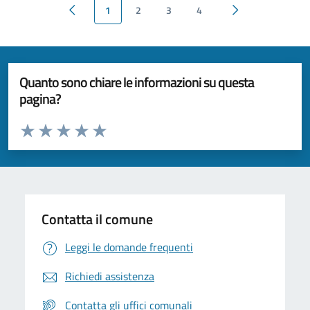
1
2
3
4
Pagina precedente
Pagina successiva
Quanto sono chiare le informazioni su questa
pagina?
Valuta da 1 a 5 stelle la pagina
Valuta 1 stelle su 5
Valuta 2 stelle su 5
Valuta 3 stelle su 5
Valuta 4 stelle su 5
Valuta 5 stelle su 5
Contatta il comune
Leggi le domande frequenti
Richiedi assistenza
Contatta gli uffici comunali