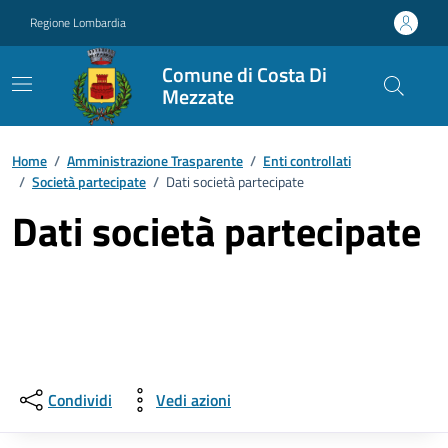
Vai ai contenuti
Vai al footer
Regione Lombardia
Comune di Costa Di
Mezzate
Home
/
Amministrazione Trasparente
/
Enti controllati
/
Società partecipate
/
Dati società partecipate
Dati società partecipate
Condividi
Vedi azioni