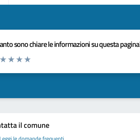
nto sono chiare le informazioni su questa pagina
a da 1 a 5 stelle la pagina
ta 1 stelle su 5
Valuta 2 stelle su 5
Valuta 3 stelle su 5
Valuta 4 stelle su 5
Valuta 5 stelle su 5
tatta il comune
Leggi le domande frequenti