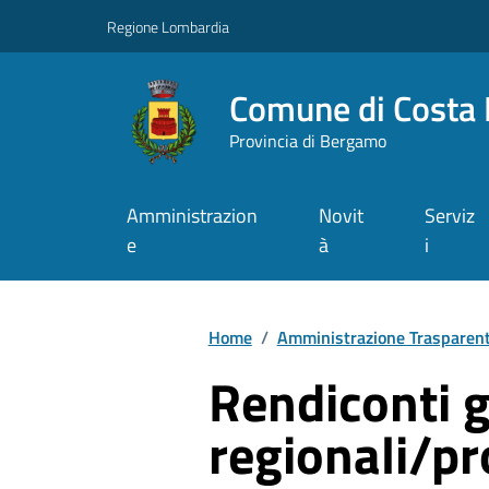
Vai ai contenuti
Vai al footer
Regione Lombardia
Comune di Costa 
Provincia di Bergamo
Amministrazion
Novit
Serviz
e
à
i
Home
/
Amministrazione Trasparen
Rendiconti g
regionali/pr