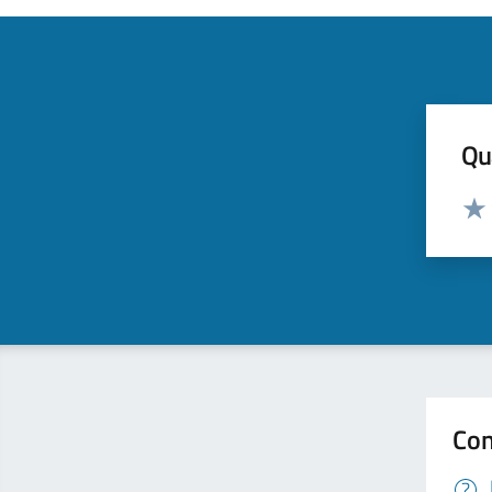
Qua
Valut
Valu
Con