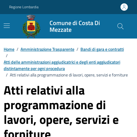
Vai ai contenuti
Vai al footer
Regione Lombardia
Comune di Costa Di
Mezzate
Home
/
Amministrazione Trasparente
/
Bandi di gara e contratti
/
Atti delle amministrazioni aggiudicatrici e degli enti aggiudicatori
distintamente per ogni procedura
/
Atti relativi alla programmazione di lavori, opere, servizi e forniture
Atti relativi alla
programmazione di
lavori, opere, servizi e
forniture