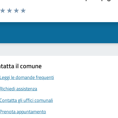
a da 1 a 5 stelle la pagina
ta 1 stelle su 5
Valuta 2 stelle su 5
Valuta 3 stelle su 5
Valuta 4 stelle su 5
Valuta 5 stelle su 5
tatta il comune
Leggi le domande frequenti
Richiedi assistenza
Contatta gli uffici comunali
Prenota appuntamento