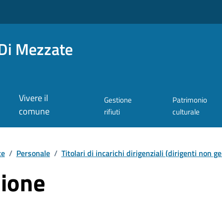
Di Mezzate
Vivere il
Gestione
Patrimonio
comune
rifiuti
culturale
te
/
Personale
/
Titolari di incarichi dirigenziali (dirigenti non ge
zione