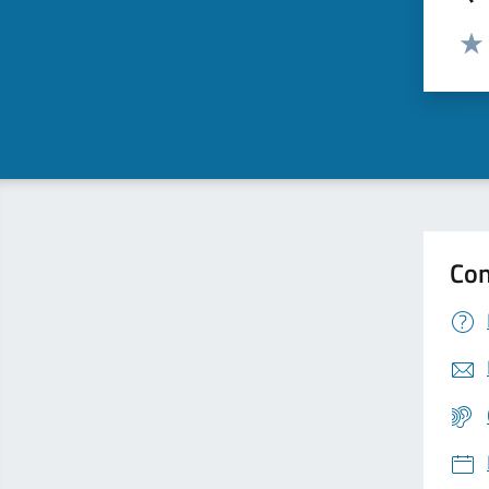
Valut
Valu
Con