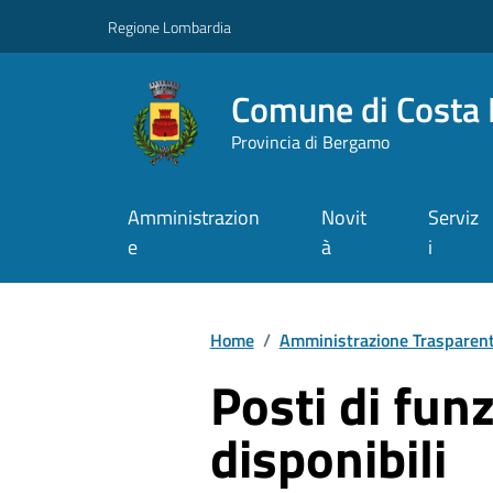
Vai ai contenuti
Vai al footer
Regione Lombardia
Comune di Costa 
Provincia di Bergamo
Amministrazion
Novit
Serviz
e
à
i
Home
/
Amministrazione Trasparen
Posti di fun
disponibili