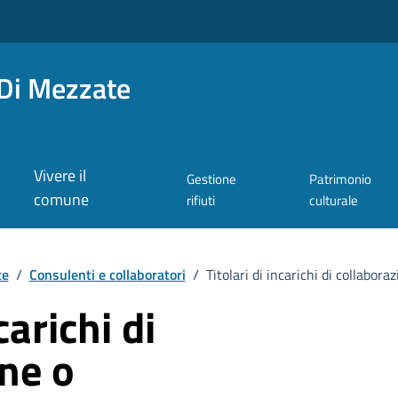
Di Mezzate
Vivere il
Gestione
Patrimonio
comune
rifiuti
culturale
te
/
Consulenti e collaboratori
/
Titolari di incarichi di collabor
carichi di
ne o