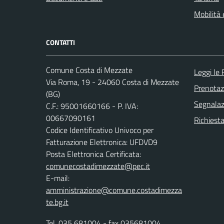
Mobilità 
CONTATTI
Comune Costa di Mezzate
Leggi le
Via Roma, 19 - 24060 Costa di Mezzate
Prenota
(BG)
Segnalazi
C.F.: 95001660166 - P. IVA:
00667090161
Richiesta
Codice Identificativo Univoco per
Fatturazione Elettronica: UFDVD9
Posta Elettronica Certificata:
comunecostadimezzate@pec.it
E-mail:
amministrazione@comune.costadimezza
te.bg.it
Tel.
035 681004
- fax 035681004