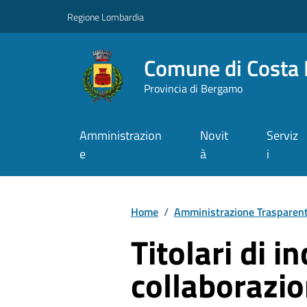
Vai ai contenuti
Vai al footer
Regione Lombardia
Comune di Costa 
Provincia di Bergamo
Amministrazion
Novit
Serviz
e
à
i
Home
/
Amministrazione Trasparen
Titolari di in
collaborazio