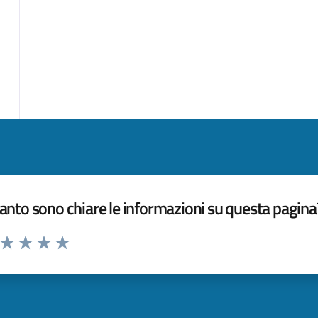
nto sono chiare le informazioni su questa pagina
a da 1 a 5 stelle la pagina
ta 1 stelle su 5
Valuta 2 stelle su 5
Valuta 3 stelle su 5
Valuta 4 stelle su 5
Valuta 5 stelle su 5