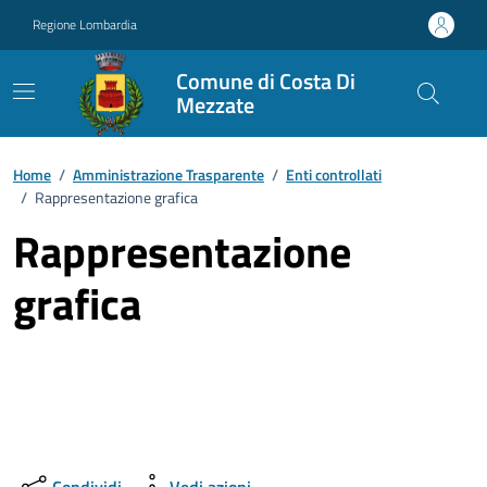
Vai ai contenuti
Vai al footer
Regione Lombardia
Comune di Costa Di
Mezzate
Home
/
Amministrazione Trasparente
/
Enti controllati
/
Rappresentazione grafica
Rappresentazione
grafica