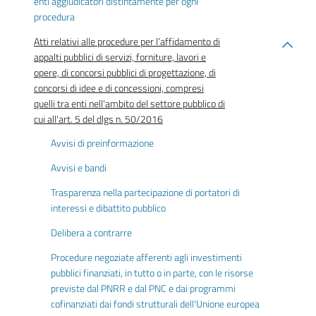
enti aggiudicatori distintamente per ogni
procedura
Atti relativi alle procedure per l’affidamento di
appalti pubblici di servizi, forniture, lavori e
opere, di concorsi pubblici di progettazione, di
concorsi di idee e di concessioni, compresi
quelli tra enti nell'ambito del settore pubblico di
cui all'art. 5 del dlgs n. 50/2016
Avvisi di preinformazione
Avvisi e bandi
Trasparenza nella partecipazione di portatori di
interessi e dibattito pubblico
Delibera a contrarre
Procedure negoziate afferenti agli investimenti
pubblici finanziati, in tutto o in parte, con le risorse
previste dal PNRR e dal PNC e dai programmi
cofinanziati dai fondi strutturali dell'Unione europea