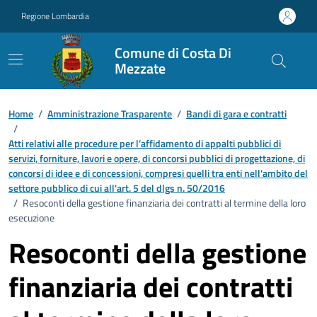
Vai ai contenuti
Vai al footer
Regione Lombardia
Comune di Costa Di
Mezzate
Home
/
Amministrazione Trasparente
/
Bandi di gara e contratti
/
Atti relativi alle procedure per l’affidamento di appalti pubblici di
servizi, forniture, lavori e opere, di concorsi pubblici di progettazione, di
concorsi di idee e di concessioni, compresi quelli tra enti nell'ambito del
settore pubblico di cui all'art. 5 del dlgs n. 50/2016
/
Resoconti della gestione finanziaria dei contratti al termine della loro
esecuzione
Resoconti della gestione
finanziaria dei contratti