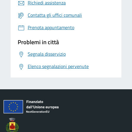
Richiedi assistenza
Contatta gli uffici comunali
Prenota appuntamento
Problemi in città
Segnala disservizio
Elenco segnalazioni pervenute