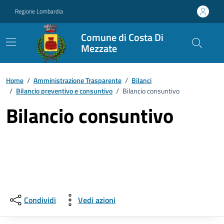
Vai ai contenuti
Vai al footer
Regione Lombardia
Comune di Costa Di
Mezzate
Home
/
Amministrazione Trasparente
/
Bilanci
/
Bilancio preventivo e consuntivo
/
Bilancio consuntivo
Bilancio consuntivo
Condividi
Vedi azioni