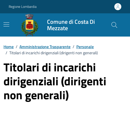
Vai ai contenuti
Vai al footer
Regione Lombardia
Comune di Costa Di
Mezzate
Home
/
Amministrazione Trasparente
/
Personale
/
Titolari di incarichi dirigenziali (dirigenti non generali)
Titolari di incarichi
dirigenziali (dirigenti
non generali)