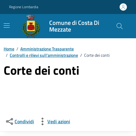
Vai ai contenuti
Vai al footer
Regione Lombardia
Comune di Costa Di
Mezzate
Home
/
Amministrazione Trasparente
/
Controlli e rilievi sull'amministrazione
/
Corte dei conti
Corte dei conti
Condividi
Vedi azioni