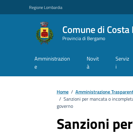
Vai ai contenuti
Vai al footer
Regione Lombardia
Comune di Costa 
Provincia di Bergamo
Amministrazion
Novit
Serviz
e
à
i
Home
/
Amministrazione Trasparen
/
Sanzioni per mancata o incompleta c
governo
Sanzioni pe