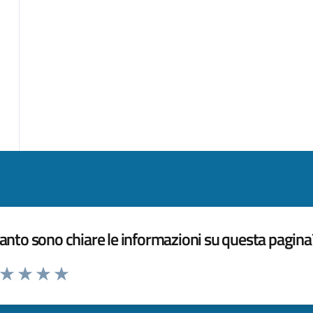
nto sono chiare le informazioni su questa pagina
a da 1 a 5 stelle la pagina
ta 1 stelle su 5
Valuta 2 stelle su 5
Valuta 3 stelle su 5
Valuta 4 stelle su 5
Valuta 5 stelle su 5