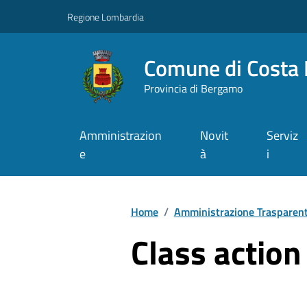
Vai ai contenuti
Vai al footer
Regione Lombardia
Comune di Costa 
Provincia di Bergamo
Amministrazion
Novit
Serviz
e
à
i
Home
/
Amministrazione Trasparen
Class action