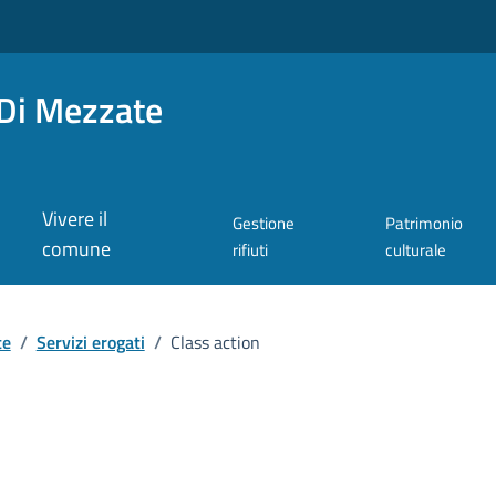
Di Mezzate
Vivere il
Gestione
Patrimonio
comune
rifiuti
culturale
te
/
Servizi erogati
/
Class action