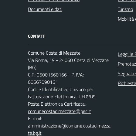
Documenti e dati
Turismo
Mobilità 
CONTATTI
Comune Costa di Mezzate
Leggi le
Via Roma, 19 - 24060 Costa di Mezzate
Prenota
(BG)
Segnalazi
C.F.: 95001660166 - P. IVA:
00667090161
Richiesta
Codice Identificativo Univoco per
Fatturazione Elettronica: UFDVD9
Posta Elettronica Certificata:
comunecostadimezzate@pec.it
E-mail:
amministrazione@comune.costadimezza
te.bg.it