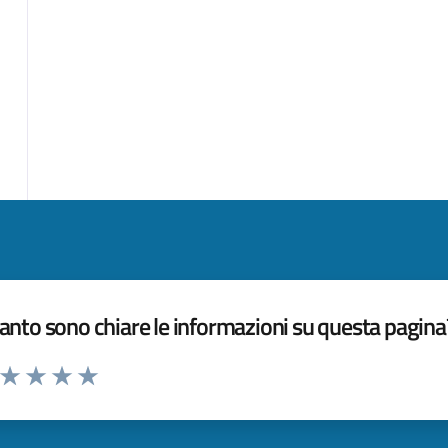
nto sono chiare le informazioni su questa pagina
a da 1 a 5 stelle la pagina
ta 1 stelle su 5
Valuta 2 stelle su 5
Valuta 3 stelle su 5
Valuta 4 stelle su 5
Valuta 5 stelle su 5