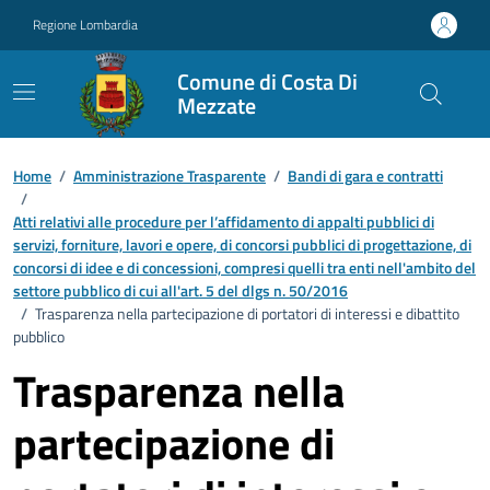
Vai ai contenuti
Vai al footer
Regione Lombardia
Comune di Costa Di
Mezzate
Home
/
Amministrazione Trasparente
/
Bandi di gara e contratti
/
Atti relativi alle procedure per l’affidamento di appalti pubblici di
servizi, forniture, lavori e opere, di concorsi pubblici di progettazione, di
concorsi di idee e di concessioni, compresi quelli tra enti nell'ambito del
settore pubblico di cui all'art. 5 del dlgs n. 50/2016
/
Trasparenza nella partecipazione di portatori di interessi e dibattito
pubblico
Trasparenza nella
partecipazione di