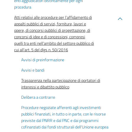
enti aggiudicatori distintamente per ogni
procedura
Atti relativi alle procedure per l’affidamento di
appalti pubblici di servizi, forniture, lavori e
opere, di concorsi pubblici di progettazione, di
concorsi di idee e di concessioni, compresi
quelli tra enti nell'ambito del settore pubblico di
cui all'art. 5 del dlgs n. 50/2016
Avvisi di preinformazione
Avvisi e bandi
Trasparenza nella partecipazione di portatori di
interessi e dibattito pubblico
Delibera a contrarre
Procedure negoziate afferenti agli investimenti
pubblici finanziati, in tutto o in parte, con le risorse
previste dal PNRR e dal PNC e dai programmi
cofinanziati dai fondi strutturali dell'Unione europea