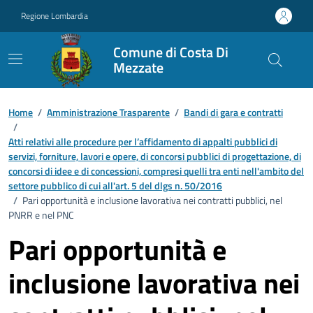
Vai ai contenuti
Vai al footer
Regione Lombardia
Comune di Costa Di
Mezzate
Home
/
Amministrazione Trasparente
/
Bandi di gara e contratti
/
Atti relativi alle procedure per l’affidamento di appalti pubblici di
servizi, forniture, lavori e opere, di concorsi pubblici di progettazione, di
concorsi di idee e di concessioni, compresi quelli tra enti nell'ambito del
settore pubblico di cui all'art. 5 del dlgs n. 50/2016
/
Pari opportunità e inclusione lavorativa nei contratti pubblici, nel
PNRR e nel PNC
Pari opportunità e
inclusione lavorativa nei