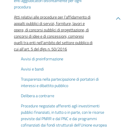
enti aggiudicatori distintamente per ogni
procedura
Atti relativi alle procedure per l’affidamento di
appalti pubblici di servizi, forniture, lavori e
opere, di concorsi pubblici di progettazione, di
concorsi di idee e di concessioni, compresi
quelli tra enti nell'ambito del settore pubblico di
cui all'art. 5 del dlgs n. 50/2016
Avvisi di preinformazione
Avvisi e bandi
Trasparenza nella partecipazione di portatori di
interessi e dibattito pubblico
Delibera a contrarre
Procedure negoziate afferenti agli investimenti
pubblici finanziati, in tutto o in parte, con le risorse
previste dal PNRR e dal PNC e dai programmi
cofinanziati dai fondi strutturali dell'Unione europea