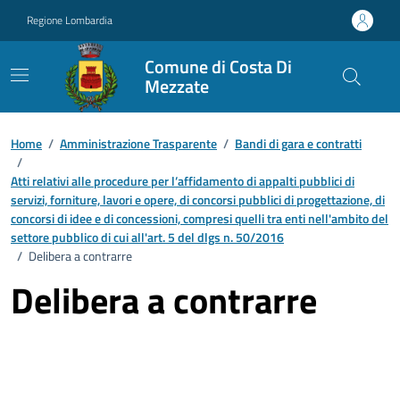
Vai ai contenuti
Vai al footer
Regione Lombardia
Comune di Costa Di
Mezzate
Home
/
Amministrazione Trasparente
/
Bandi di gara e contratti
/
Atti relativi alle procedure per l’affidamento di appalti pubblici di
servizi, forniture, lavori e opere, di concorsi pubblici di progettazione, di
concorsi di idee e di concessioni, compresi quelli tra enti nell'ambito del
settore pubblico di cui all'art. 5 del dlgs n. 50/2016
/
Delibera a contrarre
Delibera a contrarre