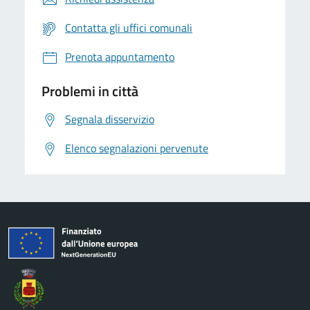
Contatta gli uffici comunali
Prenota appuntamento
Problemi in città
Segnala disservizio
Elenco segnalazioni pervenute