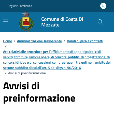
Vai ai contenuti
Vai al footer
Regione Lombardia
Comune di Costa Di
Mezzate
Home
/
Amministrazione Trasparente
/
Bandi di gara e contratti
/
Atti relativi alle procedure per l’affidamento di appalti pubblici di
servizi, forniture, lavori e opere, di concorsi pubblici di progettazione, di
concorsi di idee e di concessioni, compresi quelli tra enti nell'ambito del
settore pubblico di cui all'art. 5 del dlgs n. 50/2016
/
Avvisi di preinformazione
Avvisi di
preinformazione